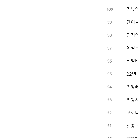
리뉴얼
100
간이 
99
경기의
98
제설후
97
레일바
96
22년
95
의왕레
94
의왕시
93
코로나
92
신종 
91