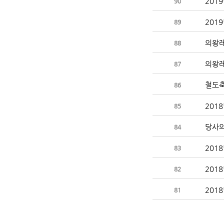
90
89
의왕
88
의왕
87
철도축
86
201
85
당사의
84
201
83
82
81